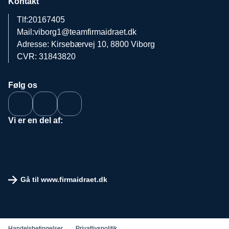
Kontakt
Tlf:
20167405
Mail:
viborg1@teamfirmaidraet.dk
Adresse: Kirsebærvej 10, 8800 Viborg
CVR: 31843820
Følg os
Vi er en del af:
Gå til www.firmaidraet.dk
Handelsbetingelser
Privatlivspolitik