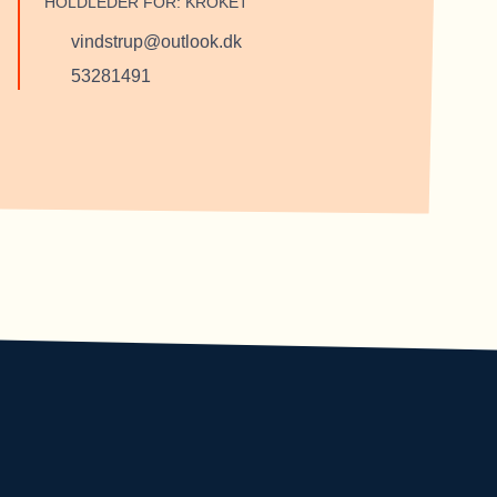
HOLDLEDER FOR: KROKET
vindstrup@outlook.dk
53281491